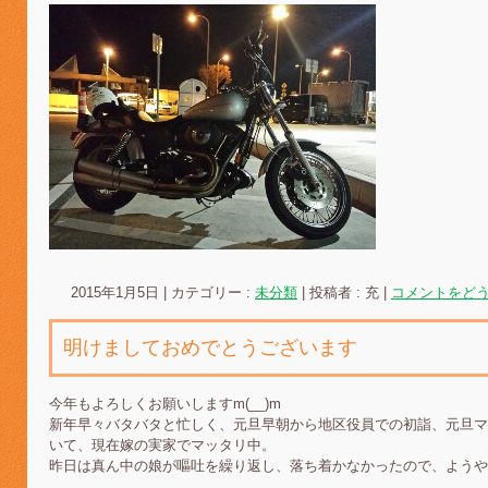
2015年1月5日
|
カテゴリー :
未分類
|
投稿者 : 充
|
コメントをど
明けましておめでとうございます
今年もよろしくお願いしますm(__)m
新年早々バタバタと忙しく、元旦早朝から地区役員での初詣、元旦マ
いて、現在嫁の実家でマッタリ中。
昨日は真ん中の娘が嘔吐を繰り返し、落ち着かなかったので、ようや