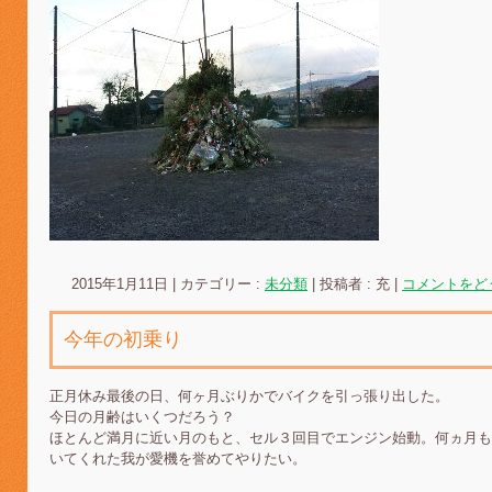
2015年1月11日
|
カテゴリー :
未分類
|
投稿者 : 充
|
コメントをど
今年の初乗り
正月休み最後の日、何ヶ月ぶりかでバイクを引っ張り出した。
今日の月齢はいくつだろう？
ほとんど満月に近い月のもと、セル３回目でエンジン始動。何ヵ月も
いてくれた我が愛機を誉めてやりたい。