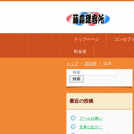
トップページ
コンセプ
料金表
トップ
›
2015年
›
01月
最近の投稿
プール仕舞い
見事な虹が！