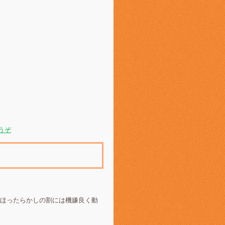
うぞ
ほったらかしの割には機嫌良く動