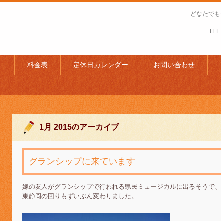
どなたでも
TEL.
ト
料金表
定休日カレンダー
お問い合わせ
1月 2015
のアーカイブ
グランシップに来ています
嫁の友人がグランシップで行われる県民ミュージカルに出るそうで、
東静岡の回りもずいぶん変わりました。