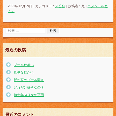
2021年12月29日
|
カテゴリー :
未分類
|
投稿者 : 充
|
コメントをど
うぞ
最近の投稿
プール仕舞い
見事な虹が！
我が家のプール開き
どれだけ好きなの？
何十年ぶりかの下田
最近のコメント