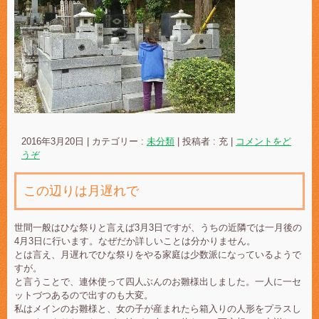
2016年3月20日
|
カテゴリー :
未分類
|
投稿者 : 充
|
コメントをど
うぞ
この辺りは月遅れで
世間一般はひな祭りと言えば3月3日ですが、うちの近隣では一月後の
4月3日に行います。なぜだか詳しいことは分かりません。
とは言え、月遅れでひな祭りをやる家庭は少数派になっているようで
すが。
と言うことで、連休使って四人ぶんのお雛様出しました。一人に一セ
ットづつあるので出すのも大変。
私はメインのお雛様と、女の子が産まれたら箱入りの人形をプラスし