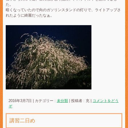
た。
暗くなっていたので向のガソリンスタンドの灯りで、ライトアップさ
れたように綺麗だったなぁ。
2016年3月7日
|
カテゴリー :
未分類
|
投稿者 : 充
|
コメントをどう
ぞ
講習二日め