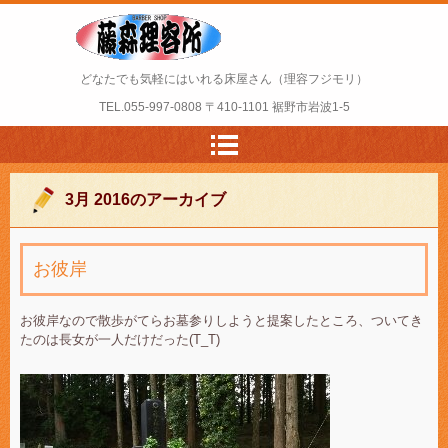
どなたでも気軽にはいれる床屋さん（理容フジモリ）
TEL.
055-997-0808
〒410-1101 裾野市岩波1-5
3月 2016
のアーカイブ
お彼岸
お彼岸なので散歩がてらお墓参りしようと提案したところ、ついてき
たのは長女が一人だけだった(T_T)