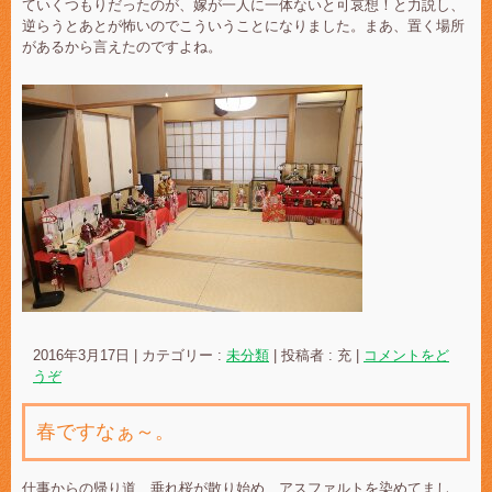
ていくつもりだったのが、嫁が一人に一体ないと可哀想！と力説し、
逆らうとあとが怖いのでこういうことになりました。まあ、置く場所
があるから言えたのですよね。
2016年3月17日
|
カテゴリー :
未分類
|
投稿者 : 充
|
コメントをど
うぞ
春ですなぁ～。
仕事からの帰り道、垂れ桜が散り始め、アスファルトを染めてまし