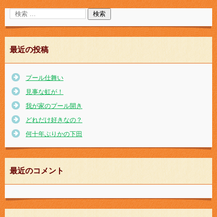
最近の投稿
プール仕舞い
見事な虹が！
我が家のプール開き
どれだけ好きなの？
何十年ぶりかの下田
最近のコメント