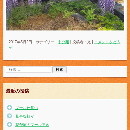
2017年5月2日
|
カテゴリー :
未分類
|
投稿者 : 充
|
コメントをどう
ぞ
最近の投稿
プール仕舞い
見事な虹が！
我が家のプール開き