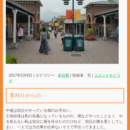
2017年5月9日
|
カテゴリー :
未分類
|
投稿者 : 充
|
コメントをどう
ぞ
草刈りからの
午後は伯父がやっている畑のお手伝い。
土地自体は私の名義になっているものの、畑などやったことなく、や
る気もない私は伯父に畑を任せたのだけれど、伯父が腰を悪くしてし
まい、一人では力仕事が出来ないそうで手伝ってきました。