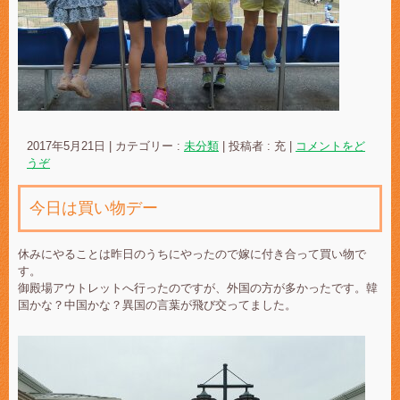
2017年5月21日
|
カテゴリー :
未分類
|
投稿者 : 充
|
コメントをど
うぞ
今日は買い物デー
休みにやることは昨日のうちにやったので嫁に付き合って買い物で
す。
御殿場アウトレットへ行ったのですが、外国の方が多かったです。韓
国かな？中国かな？異国の言葉が飛び交ってました。