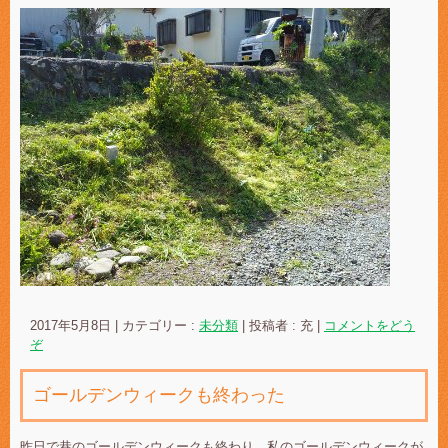
2017年5月8日
|
カテゴリー :
未分類
|
投稿者 : 充
|
コメントをどう
ぞ
ゴールデンウィークも終わった
昨日で巷のゴールデンウィークも終わり、私のゴールデンウィークが