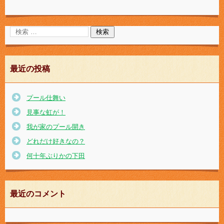
最近の投稿
プール仕舞い
見事な虹が！
我が家のプール開き
どれだけ好きなの？
何十年ぶりかの下田
最近のコメント