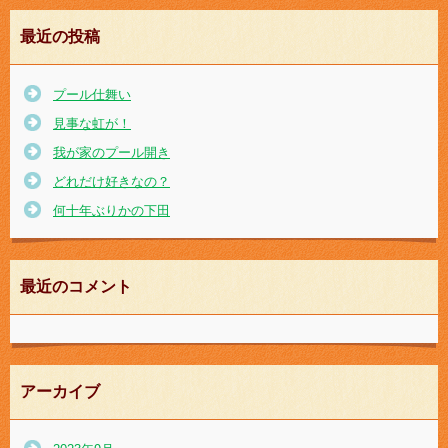
最近の投稿
プール仕舞い
見事な虹が！
我が家のプール開き
どれだけ好きなの？
何十年ぶりかの下田
最近のコメント
アーカイブ