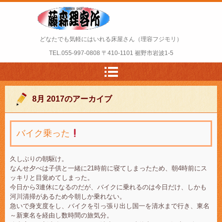
どなたでも気軽にはいれる床屋さん（理容フジモリ）
TEL.
055-997-0808
〒410-1101 裾野市岩波1-5
8月 2017
のアーカイブ
バイク乗った
久しぶりの朝駆け。
なんせ夕べは子供と一緒に21時前に寝てしまったため、朝4時前にス
ッキリと目覚めてしまった。
今日から3連休になるのだが、バイクに乗れるのは今日だけ、しかも
河川清掃があるため今朝しか乗れない。
急いで身支度をし、バイクを引っ張り出し国一を清水まで行き、東名
～新東名を経由し数時間の旅気分。