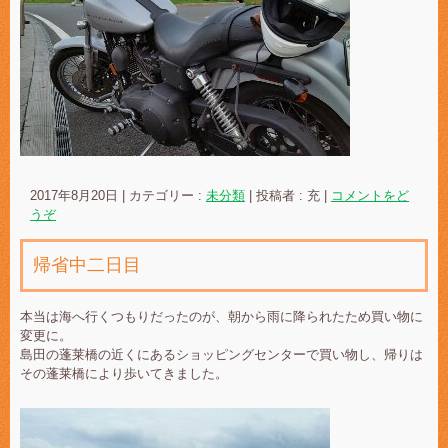
2017年8月20日
|
カテゴリー :
未分類
|
投稿者 : 充
|
コメントをど
うぞ
帰省中二日目
本当は海へ行くつもりだったのが、朝から雨に降られたため買い物に
変更に。
島田の蓬莱橋の近くにあるショッピングセンターで買い物し、帰りは
その蓬莱橋により歩いてきました。