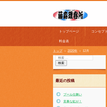
トップページ
コンセプ
料金表
トップ
›
2020年
›
12月
最近の投稿
プール仕舞い
見事な虹が！