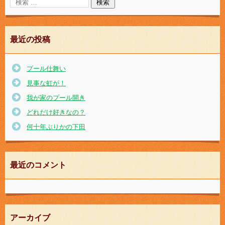
最近の投稿
プール仕舞い
見事な虹が！
我が家のプール開き
どれだけ好きなの？
何十年ぶりかの下田
最近のコメント
アーカイブ