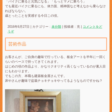
「バイクに乗ると元気になる」「もっとマメに乗ろう」
でも最近バイクに乗るにも、体力面、精神面など考えなから乗らなけ
ればならない。
歳とったことを実感する今日この頃。
2016年6月27日
|
カテゴリー :
未分類
|
投稿者 : 充
|
コメントをど
うぞ
芸術作品
お客さんが、ご自身の趣味で行っている、板金アートを半年に一回く
らいのペースで持ってきてくれます。
はじめの頃の作品より、かなりクオリティ高くなっているのが素人目
にもわかります。
でもこの方、本職も建築板金屋さんです。
床やさんが趣味で盆栽チョキチョキやってるようなものですかね？