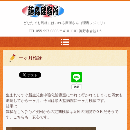
どなたでも気軽にはいれる床屋さん（理容フジモリ）
TEL.
055-997-0808
〒410-1101 裾野市岩波1-5
一ヶ月検診
生まれてすぐ新生児集中強化治療室につれて行かれてしまった四女も
退院してから一ヶ月、今日は順天堂病院に一ヶ月検診です。
結果は…
異状なし＼(^-^)／次回からの定期検診は近所の病院でＯＫだそうで
す。こちらも一安心です。